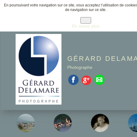
Maximenu CK message : Your module is still working in
En poursuivant votre navigation sur ce site, vous acceptez l’utilisation de cookies
mode. Please change it in the Advanced options to remo
de navigation sur ce site.
message.
OK
En savoir plus
GÉRARD DELAM
Photographe