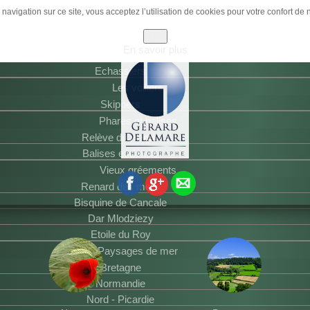
ode. Please change it in the Advanced options to remove this mess
navigation sur ce site, vous acceptez l’utilisation de cookies pour votre confort de n
Accueil
Thalassa
OK
En savoir plus
Oiseaux
Echassiers
Les voiliers
Skippers
Phares et balises
Relève du Herpin
Balises et détails
Vieux gréements
Renard des mers
Bisquine de Cancale
Dar Mlodziezy
Etoile du Roy
Paysages de mer
Bretagne
Normandie
Nord - Picardie