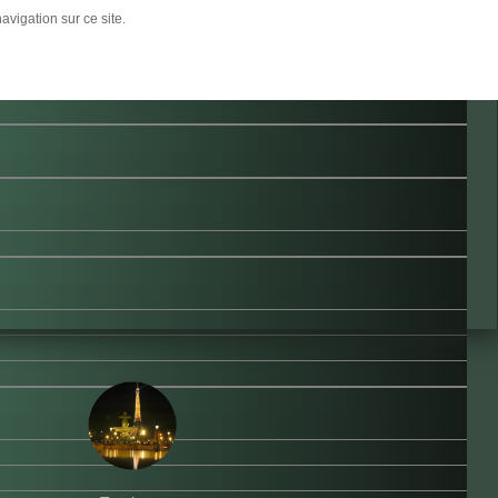
age.
avigation sur ce site.