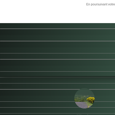
Maximenu CK message : Your module is still working in V8 Legacy m
En poursuivant votre 