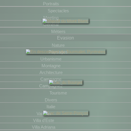
Portraits
Spectacles
Meeting
Général
Métiers
Evasion
Nature
Paysages
Urbanisme
Montagne
Architecture
Campagne
Campagne2
Tourisme
Divers
Italie
Vatican
Villa d'Este
Villa Adriana