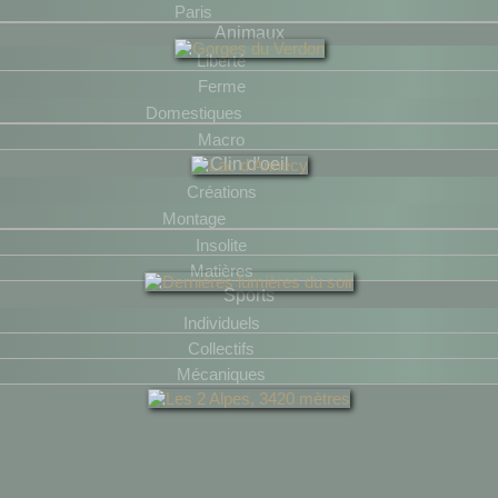
Paris
Animaux
Liberté
Ferme
Domestiques
Macro
Clin d'oeil
Créations
Montage
Insolite
Matières
Sports
Individuels
Collectifs
Mécaniques