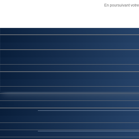
Maximenu CK message : Your module is still working in V8 Legacy m
En poursuivant votre 