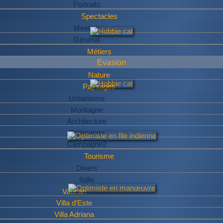
Portraits
Spectacles
Meeting
Général
Métiers
Evasion
Nature
Paysages
Urbanisme
Montagne
Architecture
Campagne
Campagne2
Tourisme
Divers
Italie
Vatican
Villa d'Este
Villa Adriana