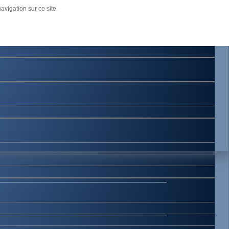
age.
avigation sur ce site.