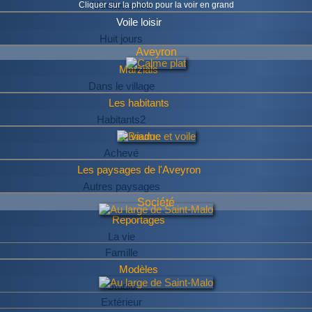
Méditerranée
Cliquer sur la photo pour la voir en grand
Voile loisir
Huit jours
Aveyron
Marzials
Dans le village
Les habitants
Habitants2
Le viaduc
Achevé
Les paysages de l'Aveyron
Autres paysages
Société
Reportages
La vie
Famille
Modèles
Studio
Extérieur