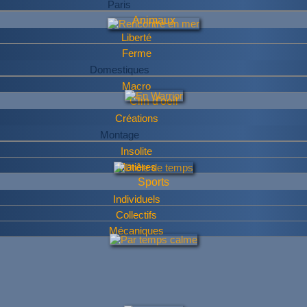
Paris
Animaux
Liberté
Ferme
Domestiques
Macro
Clin d'oeil
Créations
Montage
Insolite
Matières
Sports
Individuels
Collectifs
Mécaniques