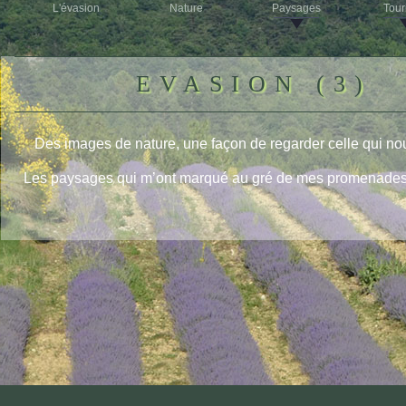
L'évasion
Nature
Paysages
Tou
EVASION (3)
Des images de nature, une façon de regarder celle qui no
Les paysages qui m’ont marqué au gré de mes promenades