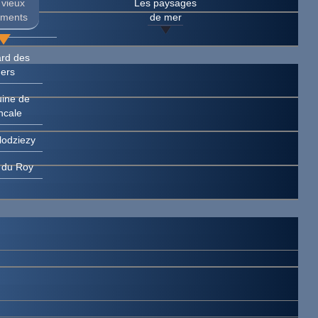
 vieux
Les paysages
ements
de mer
rd des
ers
uine de
ncale
lodziezy
e du Roy