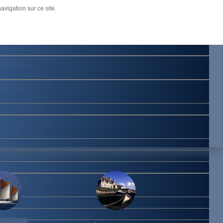
age.
avigation sur ce site.