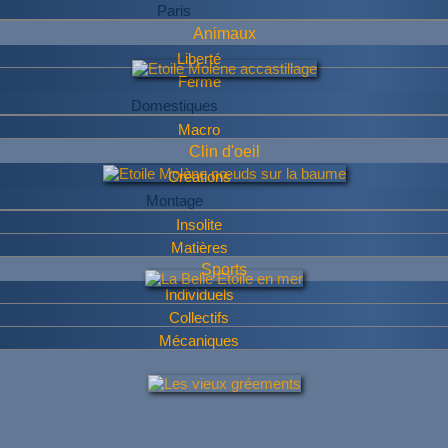
Paris
Animaux
Liberté
Ferme
Domestiques
Macro
Clin d'oeil
Créations
Montage
Insolite
Matières
Sports
Individuels
Collectifs
Mécaniques