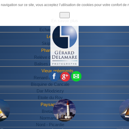
ode. Please change it in the Advanced options to remove this mess
navigation sur ce site, vous acceptez l’utilisation de cookies pour votre confort de n
Accueil
Thalassa
OK
En savoir plus
Oiseaux
Echassiers
Les voiliers
Skippers
Phares et balises
Relève du Herpin
Balises et détails
Vieux gréements
Renard des mers
Bisquine de Cancale
Dar Mlodziezy
Etoile du Roy
Paysages de mer
Bretagne
Normandie
Nord - Picardie