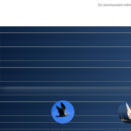
Maximenu CK message : Your module is still working in V8 Legacy m
En poursuivant votre 