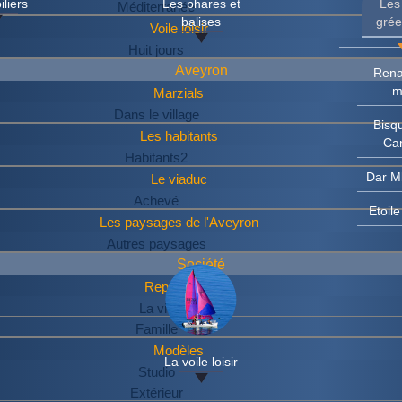
iliers
Les phares et
Les
Méditerranée
balises
gré
Voile loisir
Huit jours
Aveyron
Rena
m
Marzials
Dans le village
Bisq
Les habitants
Ca
Habitants2
Dar M
Le viaduc
Achevé
Etoil
Les paysages de l'Aveyron
Autres paysages
Société
Reportages
La vie
Famille
Modèles
La voile loisir
Studio
Extérieur